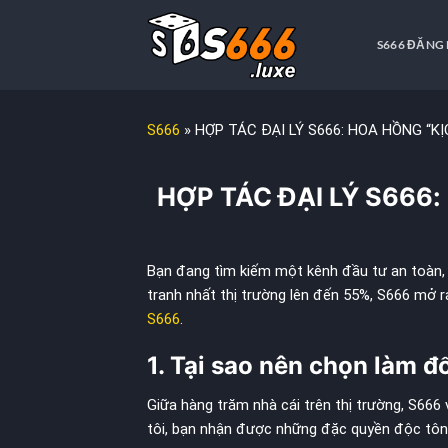
Chuyển
đến
S666 ĐĂNG
nội
dung
S666
»
HỢP TÁC ĐẠI LÝ S666: HOA HỒNG “K
HỢP TÁC ĐẠI LÝ S666
Bạn đang tìm kiếm một kênh đầu tư an toàn, l
tranh nhất thị trường lên đến 55%, S666 mở r
S666
.
1. Tại sao nên chọn làm đ
Giữa hàng trăm nhà cái trên thị trường, S666 
tôi, bạn nhận được những đặc quyền độc tôn