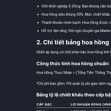
Vốn khởi nghiệp 0 đồng: Bạn không cần bỏ v
Hoa hồng siêu khủng 55%: Mức chiết khấu l
Thanh khoản minh bạch: Hoa hồng được ch
Hỗ trợ tận răng: Đội ngũ chuyên gia Market
2. Chi tiết bảng hoa hồng
S666 áp dụng cơ chế phân bậc hoa hồng linh h
Công thức tính hoa hồng chuẩn:
Hoa Hồng Thực Nhận = (Tổng Tiền Thắng Thu
*Chi phí bao gồm: Phí quản lý, phí giao dịch 
Bảng tỷ lệ chiết khấu theo cấp bậ
CẤP BẬC
LỢI NHUẬN RÒNG (VND