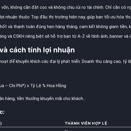
ốn, không cần đặt cọc và không chịu rủi ro tài chính. Chỉ cần có ng
ợi nhuận thuộc Top đầu thị trường hiện nay, giúp bạn tối ưu hóa thu
ốt và thanh toán đúng hẹn hàng tháng, cam kết không giam tiền, 
ing và CSKH riêng biệt sẽ hỗ trợ bạn từ A-Z về hình ảnh, banner và 
 và cách tính lợi nhuận
oạt để khuyến khích các đại lý phát triển. Doanh thu càng cao, tỷ l
a – Chi Phí*) x Tỷ Lệ % Hoa Hồng
ngân hàng, tiền thưởng khuyến mãi cho khách…
c:
)
THÀNH VIÊN HỢP LỆ