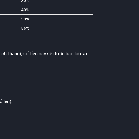
30%
40%
50%
55%
ách thắng), số tiền này sẽ được bảo lưu và
 lên).