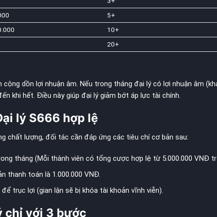
3+
000
5+
0.000
10+
20+
h cộng dồn lợi nhuận âm. Nếu trong tháng đại lý có lợi nhuận âm (kh
n khi hết. Điều này giúp đại lý giảm bớt áp lực tài chính.
Đại lý S666 hợp lệ
g chất lượng, đối tác cần đáp ứng các tiêu chí cơ bản sau:
trong tháng (Mỗi thành viên có tổng cược hợp lệ từ 5.000.000 VNĐ trở
n thanh toán là 1.000.000 VNĐ.
ể trục lợi (gian lận sẽ bị khóa tài khoản vĩnh viễn).
ý chỉ với 3 bước