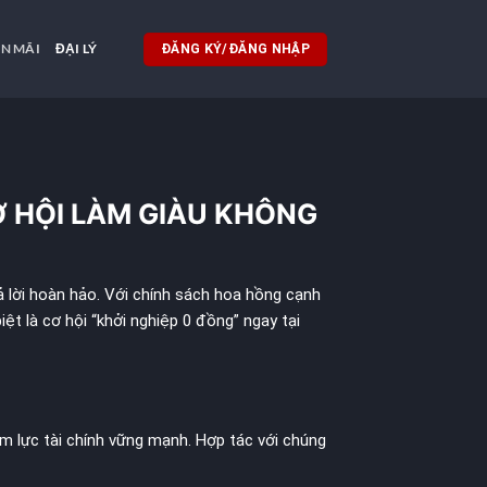
N MÃI
ĐẠI LÝ
ĐĂNG KÝ/ĐĂNG NHẬP
Ơ HỘI LÀM GIÀU KHÔNG
ả lời hoàn hảo. Với chính sách hoa hồng cạnh
ệt là cơ hội “khởi nghiệp 0 đồng” ngay tại
iềm lực tài chính vững mạnh. Hợp tác với chúng