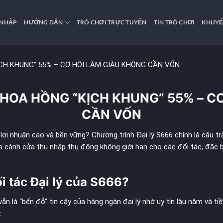
 NHẬP
HƯỚNG DẪN
TRÒ CHƠI TRỰC TUYẾN
TIN TRÒ CHƠI
KHUYẾ
ỊCH KHUNG” 55% – CƠ HỘI LÀM GIÀU KHÔNG CẦN VỐN
: HOA HỒNG “KỊCH KHUNG” 55% – C
CẦN VỐN
ợi nhuận cao và bền vững? Chương trình Đại lý S666 chính là câu tr
a cánh cửa thu nhập thụ động không giới hạn cho các đối tác, đặc bi
ối tác Đại lý của S666?
vẫn là “bến đỗ” tin cậy của hàng ngàn đại lý nhờ uy tín lâu năm và t
: