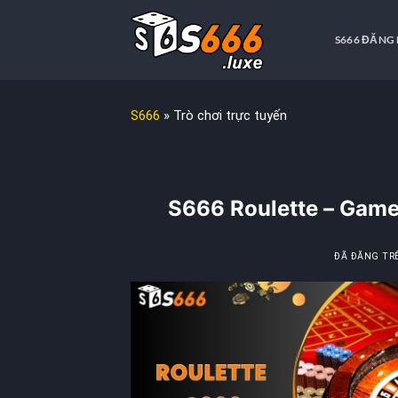
Chuyển
đến
S666 ĐĂNG
nội
dung
S666
»
Trò chơi trực tuyến
S666 Roulette – Game
ĐÃ ĐĂNG T