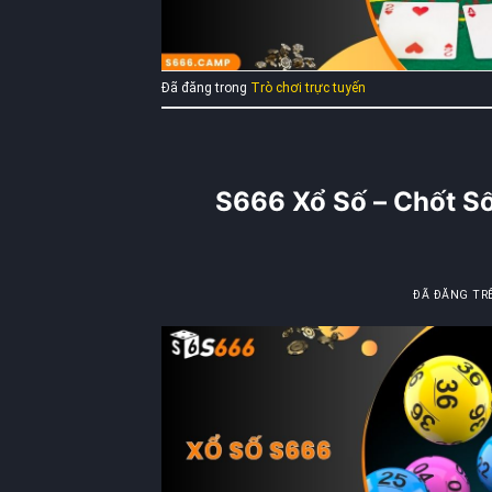
Đã đăng trong
Trò chơi trực tuyến
S666 Xổ Số – Chốt S
ĐÃ ĐĂNG T