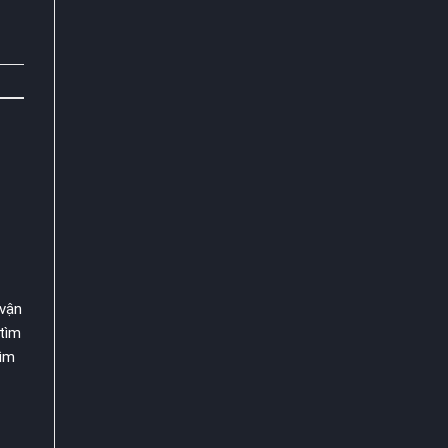
Siêu
Xu
Hot
–
Tại
Chinh
S666
Phục
Đại
Dương,
Săn
Quà
Siêu
Đỉnh
 vận
 tìm
tìm