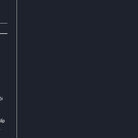
ội
g
hấp
.