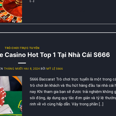
[…]
TIẾP TỤC ĐỌC
→
TRÒ CHƠI TRỰC TUYẾN
 Casino Hot Top 1 Tại Nhà Cái S666
RÊN
THÁNG MƯỜI HAI 8, 2024
BỞI
MỸ LỆ S666
S666 Baccarat Trò chơi trực tuyến là một trong c
trò chơi ăn khách và thu hút hàng đầu tại nhà cái 
nay. Khi tham gia bạn sẽ được trải nghiệm không g
sôi động, áp dụng quy tắc đơn giản và tỷ lệ thưởn
rinh về vô cùng hấp dẫn. Vậy trong phần […]
TIẾP TỤC ĐỌC
→