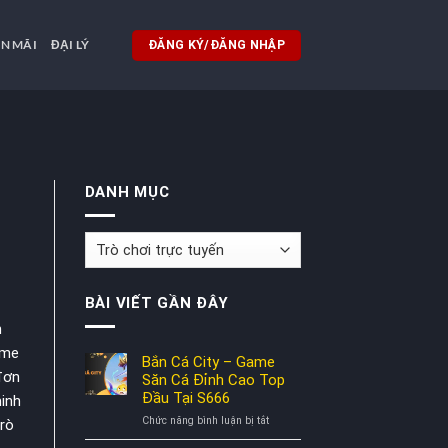
N MÃI
ĐẠI LÝ
ĐĂNG KÝ/ĐĂNG NHẬP
DANH MỤC
Danh
mục
BÀI VIẾT GẦN ĐÂY
n
ame
Bắn Cá City – Game
đơn
Săn Cá Đỉnh Cao Top
Đầu Tại S666
minh
Chức năng bình luận bị tắt
ở
Trò
Bắn