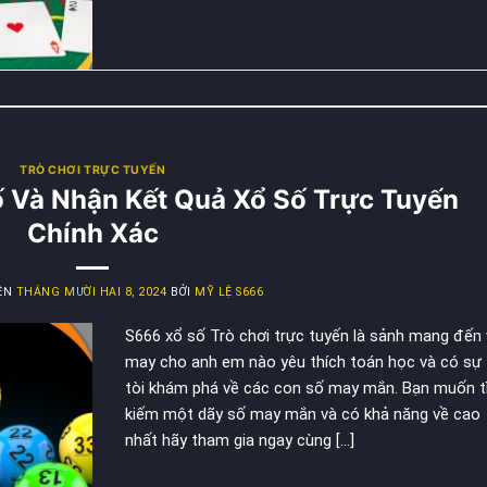
TRÒ CHƠI TRỰC TUYẾN
ố Và Nhận Kết Quả Xổ Số Trực Tuyến
Chính Xác
RÊN
THÁNG MƯỜI HAI 8, 2024
BỞI
MỸ LỆ S666
S666 xổ số Trò chơi trực tuyến là sảnh mang đến
may cho anh em nào yêu thích toán học và có sự
tòi khám phá về các con số may mắn. Bạn muốn 
kiếm một dãy số may mắn và có khả năng về cao
nhất hãy tham gia ngay cùng […]
TIẾP TỤC ĐỌC
→