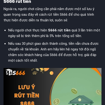
S666 rút tiền
Ngoài ra, người chơi cũng cần phải nắm được một số lưu ý
quan trọng sau đây về cách rút tiền S666 để cho quá trình
thực hiện được diễn ra thuận lợi, suôn sẻ:
Nếu người chơi thực hiện
S666 rút tiền
quá 3 lần trên một
ngày sẽ bị tính thêm phí là 5% trên tổng số tiền.
Nếu sau 30 phút giao dịch thành công, tiền vẫn chưa được
chuyển về tài khoản. Anh em hãy liên hệ ngay tới đội ngũ
chăm sóc khách hàng của S666 để được hỗ trợ, giải đáp
một cách tốt nhất.