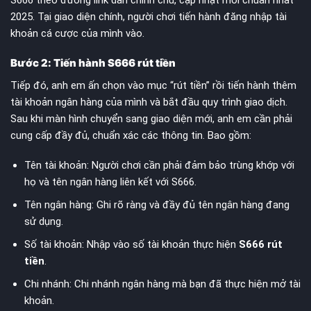
2025. Tại giao diện chính, người chơi tiến hành đăng nhập tài
khoản cá cược của mình vào.
Bước 2: Tiến hành S666 rút tiền
Tiếp đó, anh em ấn chọn vào mục “rút tiền” rồi tiến hành thêm
tài khoản ngân hàng của mình và bắt đầu quy trình giao dịch.
Sau khi màn hình chuyển sang giao diện mới, anh em cần phải
cung cấp đầy đủ, chuẩn xác các thông tin. Bao gồm:
Tên tài khoản: Người chơi cần phải đảm bảo trùng khớp với
họ và tên ngân hàng liên kết với S666.
Tên ngân hàng: Ghi rõ ràng và đầy đủ tên ngân hàng đang
sử dụng.
Số tài khoản: Nhập vào số tài khoản thực hiện
S666 rút
tiền
.
Chi nhánh: Chi nhánh ngân hàng mà bạn đã thực hiện mở tài
khoản.