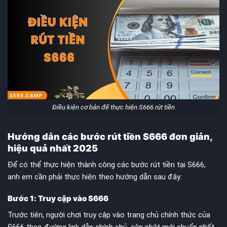
Điều kiện cơ bản để thực hiện S666 rút tiền
Hướng dẫn các bước rút tiền S666 đơn giản,
hiệu quả nhất 2025
Để có thể thực hiện thành công các bước rút tiền tại S666,
anh em cần phải thực hiện theo hướng dẫn sau đây:
Bước 1: Truy cập vào S666
Trước tiên, người chơi truy cập vào trang chủ chính thức của
S666 theo đường link dẫn chính chủ, cập nhật mới chuẩn nhất