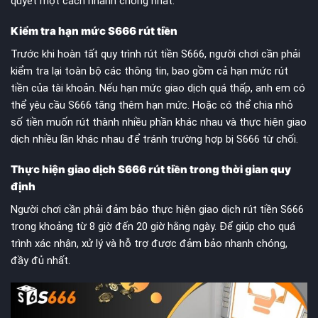
quyết một cách nhanh chóng nhất.
Kiểm tra hạn mức S666 rút tiền
Trước khi hoàn tất quy trình rút tiền S666, người chơi cần phải
kiểm tra lại toàn bộ các thông tin, bao gồm cả hạn mức rút
tiền của tài khoản. Nếu hạn mức giao dịch quá thấp, anh em có
thể yêu cầu S666 tăng thêm hạn mức. Hoặc có thể chia nhỏ
số tiền muốn rút thành nhiều phần khác nhau và thực hiện giao
dịch nhiều lần khác nhau để tránh trường hợp bị S666 từ chối.
Thực hiện giao dịch S666 rút tiền trong thời gian quy
định
Người chơi cần phải đảm bảo thực hiện giao dịch rút tiền S666
trong khoảng từ 8 giờ đến 20 giờ hằng ngày. Để giúp cho quá
trình xác nhận, xử lý và hỗ trợ được đảm bảo nhanh chóng,
đầy đủ nhất.