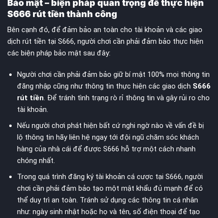
Bảo mật – biện pháp quan trọng để thực hiện
S666 rút tiền thành công
Bên cạnh đó, để đảm bảo an toàn cho tài khoản và các giao
dịch rút tiền tại S666, người chơi cần phải đảm bảo thực hiện
các biện pháp bảo mật sau đây:
Người chơi cần phải đảm bảo giữ bí mật 100% mọi thông tin
đăng nhập cũng như thông tin thực hiện các giao dịch
S666
rút tiền
. Để tránh tình trạng rò rỉ thông tin và gây rủi ro cho
tài khoản.
Nếu người chơi phát hiện bất cứ nghi ngờ nào về vấn đề bị
lộ thông tin hãy liên hệ ngay tới đội ngũ chăm sóc khách
hàng của nhà cái để được S666 hỗ trợ một cách nhanh
chóng nhất.
Trong quá trình đăng ký tài khoản cá cược tại S666, người
chơi cần phải đảm bảo tạo một mật khẩu đủ mạnh để có
thể duy trì an toàn. Tránh sử dụng các thông tin cá nhân
như: ngày sinh nhật hoặc họ và tên, số điện thoại để tạo