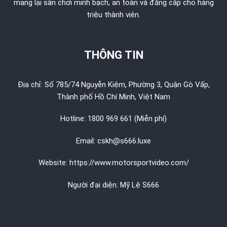
mang lại sân chơi minh bạch, an toàn và đẳng cấp cho hàng
triệu thành viên.
THÔNG TIN
Địa chỉ: Số 785/74 Nguyễn Kiệm, Phường 3, Quận Gò Vấp,
Thành phố Hồ Chí Minh, Việt Nam
Hotline: 1800 969 661 (Miễn phí)
Email: cskh@s666.luxe
Website: https://www.motorsportvideo.com/
Người đại diện: Mỹ Lệ S666