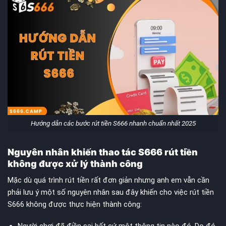
Hướng dẫn các bước rút tiền S666 nhanh chuẩn nhất 2025
Nguyên nhân khiến thao tác S666 rút tiền
không được xử lý thành công
Mặc dù quá trình rút tiền rất đơn giản nhưng anh em vẫn cần
phải lưu ý một số nguyên nhân sau đây khiến cho việc rút tiền
S666 không được thực hiện thành công: