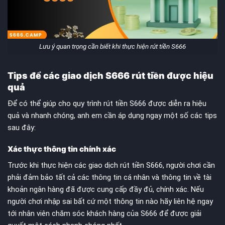
Lưu ý quan trọng cần biết khi thực hiện rút tiền S666
Tips để các giao dịch S666 rút tiền được hiệu
quả
Để có thể giúp cho quy trình rút tiền S666 được diễn ra hiệu
quả và nhanh chóng, anh em cần áp dụng ngay một số các tips
sau đây:
Xác thực thông tin chính xác
Trước khi thực hiện các giao dịch rút tiền S666, người chơi cần
phải đảm bảo tất cả các thông tin cá nhân và thông tin về tài
khoản ngân hàng đã được cung cấp đầy đủ, chính xác. Nếu
người chơi nhập sai bất cứ một thông tin nào hãy liên hệ ngay
tới nhân viên chăm sóc khách hàng của S666 để được giải