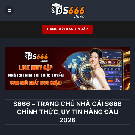
Chuyển
đến
nội
dung
ĐĂNG KÝ/ĐĂNG NHẬP
S666 – TRANG CHỦ NHÀ CÁI S666
CHÍNH THỨC, UY TÍN HÀNG ĐẦU
2026