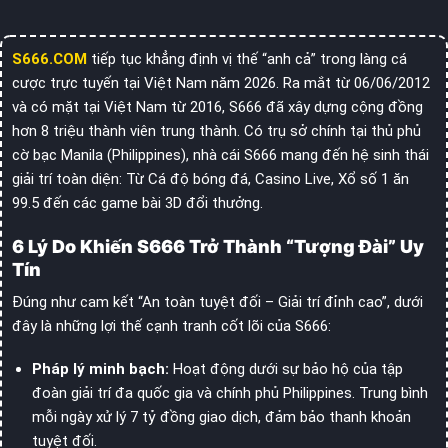
S666.COM
tiếp tục khẳng định vị thế “anh cả” trong làng cá
cược trực tuyến tại Việt Nam năm 2026. Ra mắt từ 06/06/2012
và có mặt tại Việt Nam từ 2016, S666 đã xây dựng cộng đồng
hơn 8 triệu thành viên trung thành. Có trụ sở chính tại thủ phủ
cờ bạc Manila (Philippines), nhà cái S666 mang đến hệ sinh thái
giải trí toàn diện: Từ Cá độ bóng đá, Casino Live, Xổ số 1 ăn
99.5 đến các game bài 3D đổi thưởng.
6 Lý Do Khiến S666 Trở Thành “Tượng Đài” Uy
Tín
Đúng như cam kết “An toàn tuyệt đối – Giải trí đỉnh cao”, dưới
đây là những lợi thế cạnh tranh cốt lõi của S666:
Pháp lý minh bạch:
Hoạt động dưới sự bảo hộ của tập
đoàn giải trí đa quốc gia và chính phủ Philippines. Trung bình
mỗi ngày xử lý 7 tỷ đồng giao dịch, đảm bảo thanh khoản
tuyệt đối.