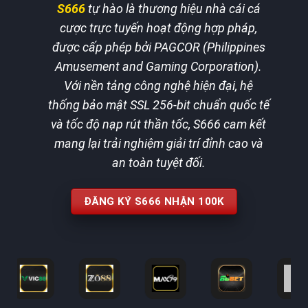
S666
tự hào là thương hiệu nhà cái cá
cược trực tuyến hoạt động hợp pháp,
được cấp phép bởi PAGCOR (Philippines
Amusement and Gaming Corporation).
Với nền tảng công nghệ hiện đại, hệ
thống bảo mật SSL 256-bit chuẩn quốc tế
và tốc độ nạp rút thần tốc, S666 cam kết
mang lại trải nghiệm giải trí đỉnh cao và
an toàn tuyệt đối.
ĐĂNG KÝ S666 NHẬN 100K