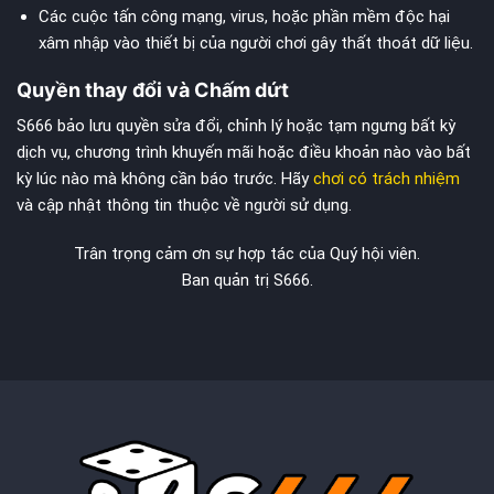
Các cuộc tấn công mạng, virus, hoặc phần mềm độc hại
xâm nhập vào thiết bị của người chơi gây thất thoát dữ liệu.
Quyền thay đổi và Chấm dứt
S666 bảo lưu quyền sửa đổi, chỉnh lý hoặc tạm ngưng bất kỳ
dịch vụ, chương trình khuyến mãi hoặc điều khoản nào vào bất
kỳ lúc nào mà không cần báo trước. Hãy
chơi có trách nhiệm
và cập nhật thông tin thuộc về người sử dụng.
Trân trọng cảm ơn sự hợp tác của Quý hội viên.
Ban quản trị S666.