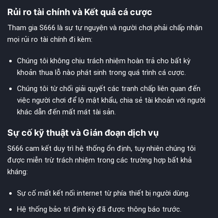
Rủi ro tài chính và Kết quả cá cược
Tham gia S666 là sự tự nguyện và người chơi phải chấp nhận
mọi rủi ro tài chính đi kèm:
Chúng tôi không chịu trách nhiệm hoàn trả cho bất kỳ
khoản thua lỗ nào phát sinh trong quá trình cá cược.
Chúng tôi từ chối giải quyết các tranh chấp liên quan đến
việc người chơi để lộ mật khẩu, chia sẻ tài khoản với người
khác dẫn đến mất mát tài sản.
Sự cố kỹ thuật và Gián đoạn dịch vụ
S666 cam kết duy trì hệ thống ổn định, tuy nhiên chúng tôi
được miễn trừ trách nhiệm trong các trường hợp bất khả
kháng:
Sự cố mất kết nối internet từ phía thiết bị người dùng.
Hệ thống bảo trì định kỳ đã được thông báo trước.