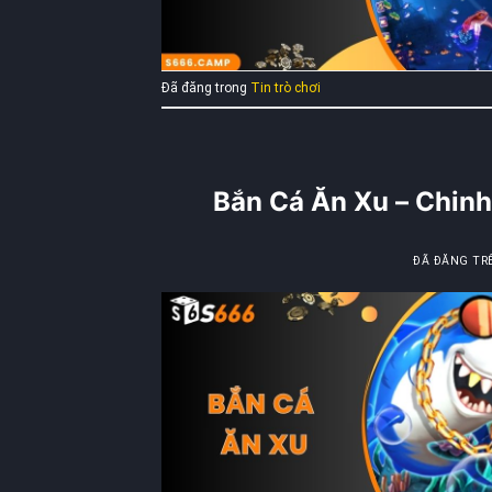
Đã đăng trong
Tin trò chơi
Bắn Cá Ăn Xu – Chinh
ĐÃ ĐĂNG T