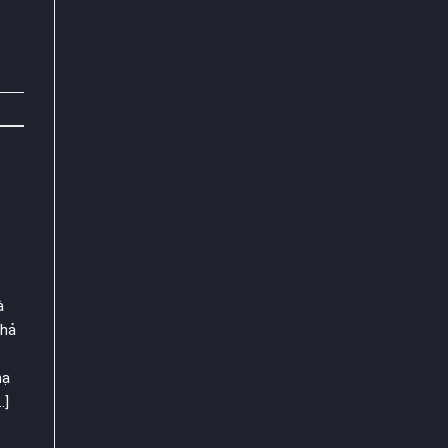
à
thả
hạ
…]