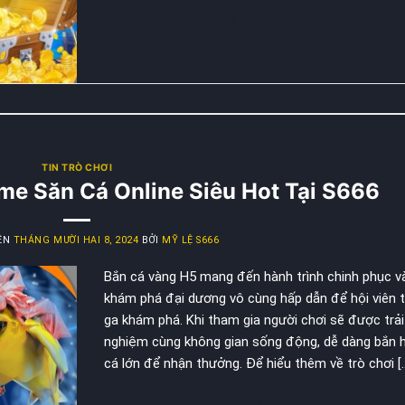
TIẾP TỤC ĐỌC
→
TIN TRÒ CHƠI
me Săn Cá Online Siêu Hot Tại S666
RÊN
THÁNG MƯỜI HAI 8, 2024
BỞI
MỸ LỆ S666
Bắn cá vàng H5 mang đến hành trình chinh phục v
khám phá đại dương vô cùng hấp dẫn để hội viên 
ga khám phá. Khi tham gia người chơi sẽ được trải
nghiệm cùng không gian sống động, dễ dàng bắn 
cá lớn để nhận thưởng. Để hiểu thêm về trò chơi [
TIẾP TỤC ĐỌC
→