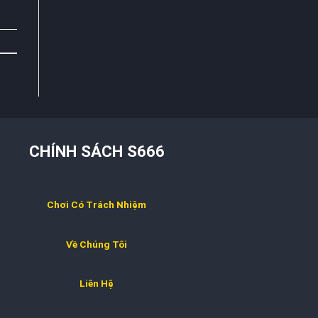
CHÍNH SÁCH S666
Chơi Có Trách Nhiệm
Về Chúng Tôi
Liên Hệ