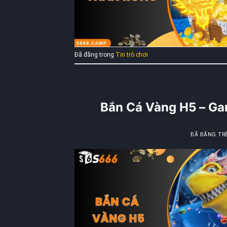
Đã đăng trong
Tin trò chơi
Bắn Cá Vàng H5 – Ga
ĐÃ ĐĂNG T