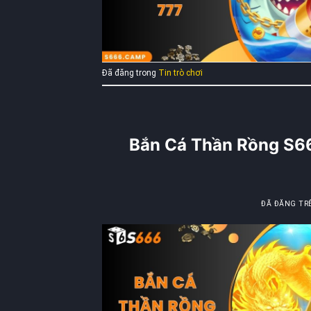
Đã đăng trong
Tin trò chơi
Bắn Cá Thần Rồng S66
ĐÃ ĐĂNG T