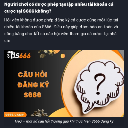
Người chơi có được phép tạo lập nhiều tài khoản cá
cược tại S666 không?
Hội viên không được phép đăng ký cá cược cùng một lúc tại
nhiều tài khoản của S666. Điều này giúp đảm bảo an toàn và
công bằng cho tất cả các hội viên tham gia cá cược tại nhà
cái.
FAQ – một số câu hỏi thường gặp khi thực hiện S666 đăng ký