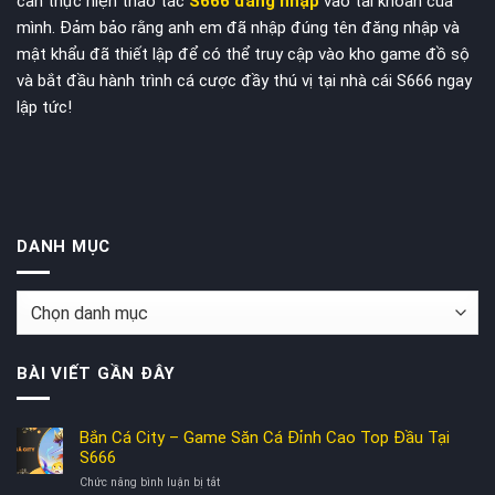
cần thực hiện thao tác
S666 đăng nhập
vào tài khoản của
mình. Đảm bảo rằng anh em đã nhập đúng tên đăng nhập và
mật khẩu đã thiết lập để có thể truy cập vào kho game đồ sộ
và bắt đầu hành trình cá cược đầy thú vị tại nhà cái S666 ngay
lập tức!
DANH MỤC
Danh
mục
BÀI VIẾT GẦN ĐÂY
Bắn Cá City – Game Săn Cá Đỉnh Cao Top Đầu Tại
S666
Chức năng bình luận bị tắt
ở