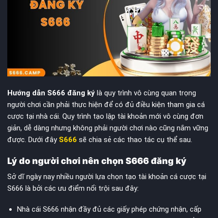
Hướng dẫn
S666 đăng ký
là quy trình vô cùng quan trọng
người chơi cần phải thực hiện để có đủ điều kiện tham gia cá
cược tại nhà cái. Quy trình tạo lập tài khoản mới vô cùng đơn
giản, dễ dàng nhưng không phải người chơi nào cũng nắm vững
được. Dưới đây
S666
sẽ chia sẻ các thao tác cụ thể sau.
Lý do người chơi nên chọn S666 đăng ký
Sở dĩ ngày nay nhiều người lựa chọn tạo tài khoản cá cược tại
S666 là bởi các ưu điểm nổi trội sau đây:
Nhà cái S666 nhận đầy đủ các giấy phép chứng nhận, cấp