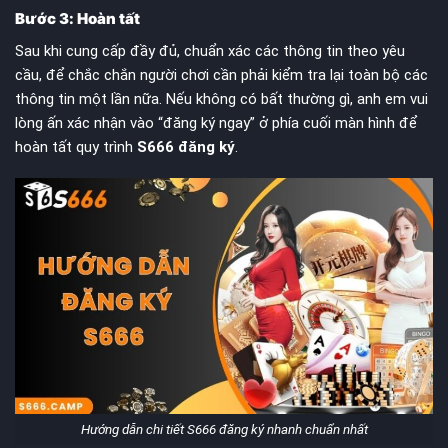
Bước 3: Hoàn tất
Sau khi cung cấp đầy đủ, chuẩn xác các thông tin theo yêu
cầu, để chắc chắn người chơi cần phải kiểm tra lại toàn bộ các
thông tin một lần nữa. Nếu không có bất thường gì, anh em vui
lòng ấn xác nhận vào “đăng ký ngay” ở phía cuối màn hình để
hoàn tất quy trình
S666
đăng ký
.
Hướng dẫn chi tiết S666 đăng ký nhanh chuẩn nhất