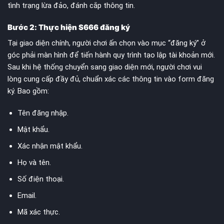
tình trạng lừa đảo, đánh cắp thông tin.
Bước 2: Thực hiện S666 đăng ký
Tại giao diện chính, người chơi ấn chọn vào mục “đăng ký” ở
góc phải màn hình để tiến hành quy trình tạo lập tài khoản mới.
Sau khi hệ thống chuyển sang giao diện mới, người chơi vui
lòng cung cấp đầy đủ, chuẩn xác các thông tin vào form đăng
ký. Bao gồm:
Tên đăng nhập.
Mật khẩu.
Xác nhận mật khẩu.
Họ và tên.
Số điện thoại.
Email.
Mã xác thực.