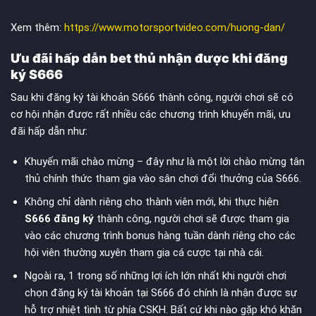
Xem thêm:
https://www.motorsportvideo.com/huong-dan/
Ưu đãi hấp dẫn bet thủ nhận được khi đăng
ký S666
Sau khi đăng ký tài khoản S666 thành công, người chơi sẽ có
cơ hội nhận được rất nhiều các chương trình khuyến mãi, ưu
đãi hấp dẫn như:
Khuyến mãi chào mừng – đây như là một lời chào mừng tân
thủ chính thức tham gia vào sân chơi đổi thưởng của S666.
Không chỉ dành riêng cho thành viên mới, khi thực hiện
S666 đăng ký
thành công, người chơi sẽ được tham gia
vào các chương trình bonus hàng tuần dành riêng cho các
hội viên thường xuyên tham gia cá cược tại nhà cái.
Ngoài ra, 1 trong số những lợi ích lớn nhất khi người chơi
chọn đăng ký tài khoản tại S666 đó chính là nhận được sự
hỗ trợ nhiệt tình từ phía CSKH. Bất cứ khi nào gặp khó khăn