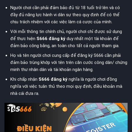
Người chơi cần phải đảm bảo đủ từ 18 tuổi trở lên và có
đầy đủ năng lực hành vi dân sự theo quy định để có thể
chịu trách nhiệm với các việc làm cá cược của mình.
Với mỗi thông tin chính chủ, người chơi chỉ được sử dụng
để thực hiện
S666 đăng ký
duy nhất một tài khoản để
đảm bảo công bằng, an toàn cho tất cả người tham gia.
Họ và tên người chơi cung cấp để đăng ký S666 cần phải
đảm bảo trùng khớp với tên trên căn cước công dân/ chứng
minh thư nhân dân và tài khoản ngân hàng.
Khi chấp nhận
S666 đăng ký
nghĩa là người chơi đồng
nghĩa với việc tuân thủ theo mọi quy định, điều khoản mà
nhà cái đưa ra.