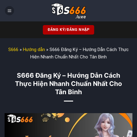
Chuyển
đến
nội
dung
ĐĂNG KÝ/ĐĂNG NHẬP
S666
»
Hướng dẫn
»
S666 Đăng Ký – Hướng Dẫn Cách Thực
Hiện Nhanh Chuẩn Nhất Cho Tân Binh
S666 Đăng Ký – Hướng Dẫn Cách
Thực Hiện Nhanh Chuẩn Nhất Cho
Tân Binh