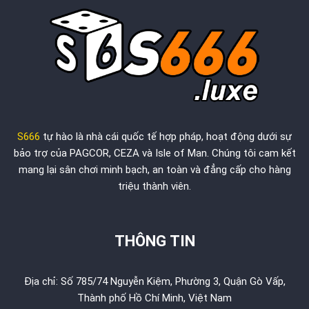
Dương,
Săn
Quà
Siêu
Đỉnh
S666
tự hào là nhà cái quốc tế hợp pháp, hoạt động dưới sự
bảo trợ của PAGCOR, CEZA và Isle of Man. Chúng tôi cam kết
mang lại sân chơi minh bạch, an toàn và đẳng cấp cho hàng
triệu thành viên.
THÔNG TIN
Địa chỉ: Số 785/74 Nguyễn Kiệm, Phường 3, Quận Gò Vấp,
Thành phố Hồ Chí Minh, Việt Nam