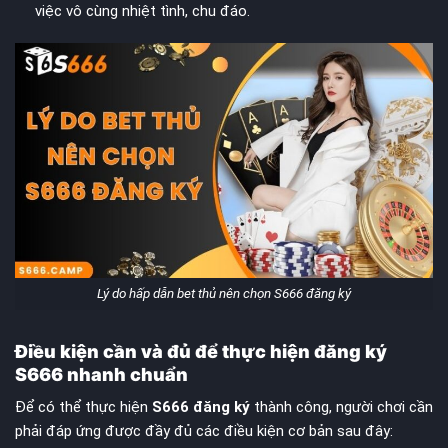
việc vô cùng nhiệt tình, chu đáo.
Lý do hấp dẫn bet thủ nên chọn S666 đăng ký
Điều kiện cần và đủ để thực hiện đăng ký
S666 nhanh chuẩn
Để có thể thực hiện
S666 đăng ký
thành công, người chơi cần
phải đáp ứng được đầy đủ các điều kiện cơ bản sau đây: