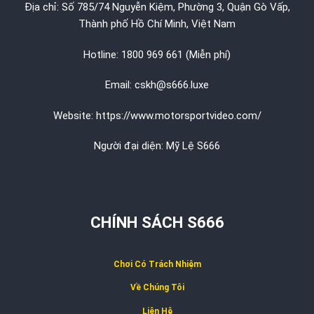
Địa chỉ: Số 785/74 Nguyễn Kiệm, Phường 3, Quận Gò Vấp,
Thành phố Hồ Chí Minh, Việt Nam
Hotline: 1800 969 661 (Miễn phí)
Email: cskh@s666.luxe
Website: https://www.motorsportvideo.com/
Người đại diện: Mỹ Lệ S666
CHÍNH SÁCH S666
Chơi Có Trách Nhiệm
Về Chúng Tôi
Liên Hệ