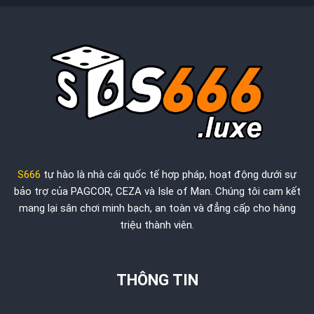
S666
tự hào là nhà cái quốc tế hợp pháp, hoạt động dưới sự
bảo trợ của PAGCOR, CEZA và Isle of Man. Chúng tôi cam kết
mang lại sân chơi minh bạch, an toàn và đẳng cấp cho hàng
triệu thành viên.
THÔNG TIN