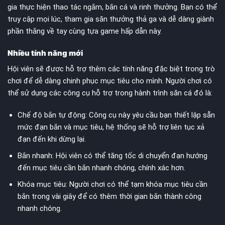
gia thực hiện thao tác ngắm, bắn cá và rinh thưởng. Bạn có thể
truy cập mọi lúc, tham gia săn thưởng thả ga và dễ dàng giành
phần thắng về tay cùng tựa game hấp dẫn này.
Nhiều tính năng mới
Hội viên sẽ được hỗ trợ thêm các tính năng đặc biệt trong trò
chơi để dễ dàng chinh phục mục tiêu cho mình. Người chơi có
thể sử dụng các công cụ hỗ trợ trong hành trình săn cá đó là:
Chế độ bắn tự động: Công cụ này yêu cầu bạn thiết lập sẵn
mức đạn bắn và mục tiêu, hệ thống sẽ hỗ trợ liên tục xả
đạn đến khi dừng lại.
Bắn nhanh: Hội viên có thể tăng tốc di chuyển đạn hướng
đến mục tiêu cần bắn nhanh chóng, chính xác hơn.
Khóa mục tiêu: Người chơi có thể tạm khóa mục tiêu cần
bắn trong vài giây để có thêm thời gian bắn thành công
nhanh chóng.