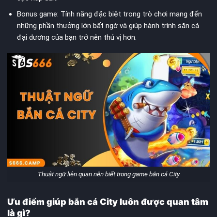
Bonus game: Tính năng đặc biệt trong trò chơi mang đến
những phần thưởng lớn bất ngờ và giúp hành trình săn cá
đại dương của bạn trở nên thú vị hơn.
Thuật ngữ liên quan nên biết trong game bắn cá City
Ưu điểm giúp bắn cá City luôn được quan tâm
là gì?