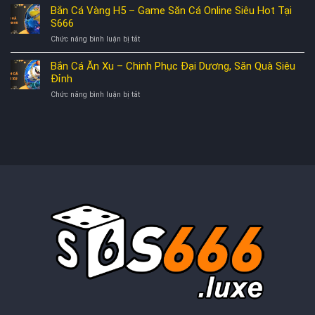
Cá
Tiền
Tại
Bắn Cá Vàng H5 – Game Săn Cá Online Siêu Hot Tại
Thần
Thật
S666
S666
Rồng
–
Chức năng bình luận bị tắt
ở
S666
Siêu
Bắn
–
Phẩm
Cá
Siêu
Game
Bắn Cá Ăn Xu – Chinh Phục Đại Dương, Săn Quà Siêu
Vàng
Phẩm
Hot
Đỉnh
H5
Game
Tại
Chức năng bình luận bị tắt
ở
–
Bắn
S666
Bắn
Game
Cá
Cá
Săn
Số
Ăn
Cá
1
Xu
Online
Tại
–
Siêu
S666
Chinh
Hot
Phục
Tại
Đại
S666
Dương,
Săn
Quà
Siêu
Đỉnh