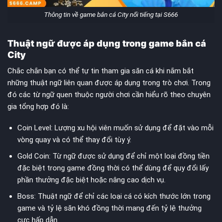
Thông tin về game bắn cá City nổi tiếng tại S666
Thuật ngữ được áp dụng trong game bắn cá
City
Chắc chắn bạn có thể tự tin tham gia săn cá khi nắm bắt
những thuật ngữ liên quan được áp dụng trong trò chơi. Trong
đó các từ ngữ quen thuộc người chơi cần hiểu rõ theo chuyên
gia tổng hợp đó là:
Coin Level: Lượng xu hội viên muốn sử dụng để đặt vào mỗi
vòng quay và có thể thay đổi tùy ý.
Gold Coin: Từ ngữ được sử dụng để chỉ một loại đồng tiền
đặc biệt trong game đồng thời có thể dùng để quy đổi lấy
phần thưởng đặc biệt hoặc nâng cao dịch vụ.
Boss: Thuật ngữ để chỉ các loại cá có kích thước lớn trong
game và tỷ lệ săn khó đồng thời mang đến tỷ lệ thưởng
cực hấp dẫn.