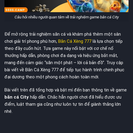
Câu hỏi nhiều người quan tâm về trải nghiệm game bắn cá City
Để mở rộng trải nghiệm săn cá và khám phá thêm một sân
chơi giải trí phong phú hơn,
Bắn Cá Xèng 777
là lựa chọn tiếp
theo đầy cuốn hút. Tựa game này nổi bật với cơ chế nổ
thưởng hấp dẫn, phòng chơi đa dạng và hiệu ứng bắt mắt,
mang đến cảm giác “săn một phát – lời cả bản đồ”. Truy cập
bài viết về Bắn Cá Xèng 777 để tiếp tục hành trình chinh phục
đại dương theo một phong cách hoàn toàn mới.
Bài viết trên đã tổng hợp và bật mí đến bạn thông tin về game
bắn cá City
hấp dẫn. Chắc hẳn người chơi đã hiểu được ưu
điểm, luật tham gia cũng như luôn tự tin để giành thắng lớn
nhé.