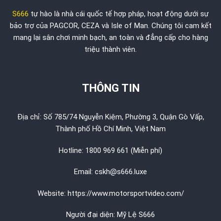
S666
tự hào là nhà cái quốc tế hợp pháp, hoạt động dưới sự
bảo trợ của PAGCOR, CEZA và Isle of Man. Chúng tôi cam kết
mang lại sân chơi minh bạch, an toàn và đẳng cấp cho hàng
triệu thành viên.
THÔNG TIN
Địa chỉ: Số 785/74 Nguyễn Kiệm, Phường 3, Quận Gò Vấp,
Thành phố Hồ Chí Minh, Việt Nam
Hotline: 1800 969 661 (Miễn phí)
Email: cskh@s666.luxe
Website: https://www.motorsportvideo.com/
Người đại diện: Mỹ Lệ S666