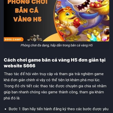
Phòng chơi đa dạng, hấp dẫn trong bắn cá vàng H5
Cách chơi game bắn cá vàng H5 đơn giản tại
website S666
Thao tác để hội viên truy cập và tham gia trải nghiệm game
khá đơn giản chính vì vậy có thể tiện lợi khám phá mọi lúc.
Trong đó chi tiết các thao tác được chuyên gia chia sẻ nhằm
giúp bạn nhanh chóng vào game thành công, tham gia khám
phá đó là:
Bước 1: Bạn hãy tiến hành đăng ký theo các bước được yêu