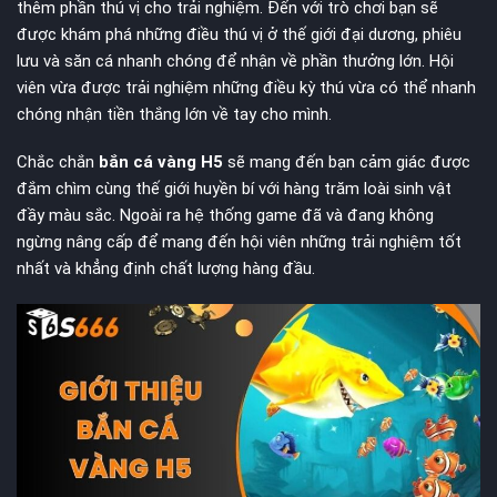
thêm phần thú vị cho trải nghiệm. Đến với trò chơi bạn sẽ
được khám phá những điều thú vị ở thế giới đại dương, phiêu
lưu và săn cá nhanh chóng để nhận về phần thưởng lớn. Hội
viên vừa được trải nghiệm những điều kỳ thú vừa có thể nhanh
chóng nhận tiền thắng lớn về tay cho mình.
Chắc chắn
bắn cá vàng H5
sẽ mang đến bạn cảm giác được
đắm chìm cùng thế giới huyền bí với hàng trăm loài sinh vật
đầy màu sắc. Ngoài ra hệ thống game đã và đang không
ngừng nâng cấp để mang đến hội viên những trải nghiệm tốt
nhất và khẳng định chất lượng hàng đầu.