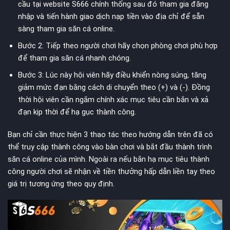
cầu tại website S666 chính thống sau đó tham gia đăng
nhập và tiến hành giao dịch nạp tiền vào địa chỉ để sẵn
sàng tham gia săn cá online.
Bước 2: Tiếp theo người chơi hãy chọn phòng chơi phù hợp
để tham gia săn cá nhanh chóng.
Bước 3: Lúc này hội viên hãy điều khiển nòng súng, tăng
giảm mức đạn bằng cách di chuyển theo (+) và (-). Đồng
thời hội viên cần ngắm chính xác mục tiêu cần bắn và xả
đạn kịp thời để hạ gục thành công.
Bạn chỉ cần thực hiện 3 thao tác theo hướng dẫn trên đã có
thể truy cập thành công vào bàn chơi và bắt đầu thành trình
săn cá online của mình. Ngoài ra nếu bắn hạ mục tiêu thành
công người chơi sẽ nhận về tiền thưởng hấp dẫn liền tay theo
giá trị tương ứng theo quy định.