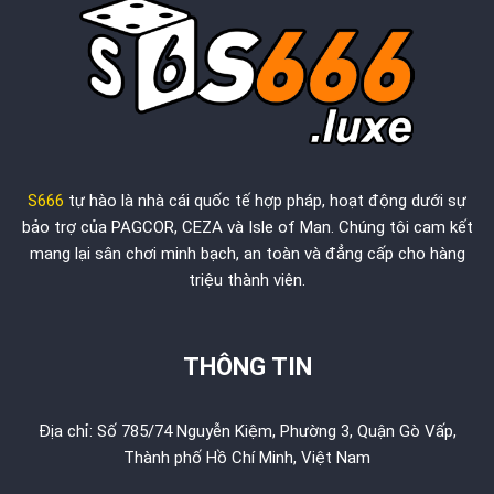
Săn
Quà
Siêu
Đỉnh
S666
tự hào là nhà cái quốc tế hợp pháp, hoạt động dưới sự
bảo trợ của PAGCOR, CEZA và Isle of Man. Chúng tôi cam kết
mang lại sân chơi minh bạch, an toàn và đẳng cấp cho hàng
triệu thành viên.
THÔNG TIN
Địa chỉ: Số 785/74 Nguyễn Kiệm, Phường 3, Quận Gò Vấp,
Thành phố Hồ Chí Minh, Việt Nam