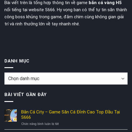
Bài viết trên là tổng hợp thông tin về game
bắn cá vàng H5
nổi tiếng tại website S666. Hy vọng bạn có thể tự tin săn thành
công boss khủng trong game, đắm chìm cùng không gian giải
trí và rinh thưởng lớn về tay nhanh nhé.
DANH MỤC
Danh
mục
BÀI VIẾT GẦN ĐÂY
Bắn Cá City – Game Săn Cá Đỉnh Cao Top Đầu Tại
S666
Chức năng bình luận bị tắt
ở
Bắn