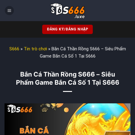
Chuyển
đến
nội
dung
ĐĂNG KÝ/ĐĂNG NHẬP
S666
»
Tin trò chơi
»
Bắn Cá Thần Rồng S666 – Siêu Phẩm
Game Bắn Cá Số 1 Tại S666
Bắn Cá Thần Rồng S666 – Siêu
Phẩm Game Bắn Cá Số 1 Tại S666