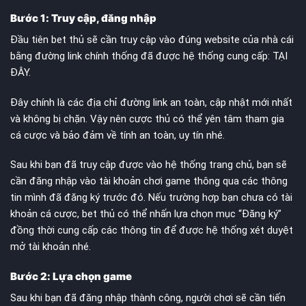
Bước 1: Truy cập, đăng nhập
Đầu tiên bet thủ sẽ cần truy cập vào đúng website của nhà cái
bằng đường link chính thống đã được hệ thống cung cấp: TẠI
ĐÂY.
Đây chính là các địa chỉ đường link an toàn, cập nhật mới nhất
và không bị chặn. Vậy nên cược thủ có thể yên tâm tham gia
cá cược và bảo đảm về tính an toàn, uy tín nhé.
Sau khi bạn đã truy cập được vào hệ thống trang chủ, bạn sẽ
cần đăng nhập vào tài khoản chơi game thông qua các thông
tin mình đã đăng ký trước đó. Nếu trường hợp bạn chưa có tài
khoản cá cược, bet thủ có thể nhấn lựa chọn mục “Đăng ký”
đồng thời cung cấp các thông tin để được hệ thống xét duyệt
mở tài khoản nhé.
Bước 2: Lựa chọn game
Sau khi bạn đã đăng nhập thành công, người chơi sẽ cần tiến