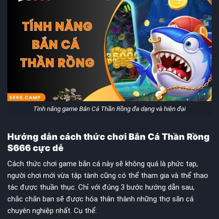
Tình năng game Bắn Cá Thần Rồng đa dạng và hiện đại
Hướng dẫn cách thức chơi Bắn Cá Thần Rồng
S666 cực dễ
Cách thức chơi game bắn cá này sẽ không quá là phức tạp,
người chơi mới vừa tập tành cũng có thể tham gia và thể thao
tác được thuần thục. Chỉ với đúng 3 bước hướng dẫn sau,
chắc chắn bạn sẽ được hóa thân thành những thợ săn cá
chuyên nghiệp nhất. Cụ thể: