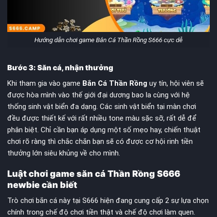
Hướng dẫn chơi game Bắn Cá Thần Rồng S666 cực dễ
Bước 3: Săn cá, nhận thưởng
Khi tham gia vào game
Bắn Cá Thần Rồng
uy tín, hội viên sẽ
được hòa mình vào thế giới đại dương bao la cùng với hệ
thống sinh vật biển đa dạng. Các sinh vật biển tại màn chơi
đều được thiết kế với rất nhiều tone màu sặc sỡ, rất dễ để
phân biệt. Chỉ cần bạn áp dụng một số mẹo hay, chiến thuật
chơi rõ ràng thì chắc chắn bạn sẽ có được cơ hội rinh tiền
thưởng lớn siêu khủng về cho mình.
Luật chơi game săn cá Thần Rồng S666
newbie cần biết
Trò chơi bắn cá này tại S666 hiện đang cung cấp 2 sự lựa chọn
chính trong chế độ chơi tiền thật và chế độ chơi làm quen.