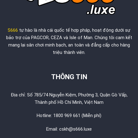
S666
tự hào là nhà cái quốc tế hợp pháp, hoạt động dưới sự
bảo trợ của PAGCOR, CEZA và Isle of Man. Chúng tôi cam kết
mang lại sân chơi minh bạch, an toàn và đẳng cấp cho hàng
triệu thành viên.
THÔNG TIN
Địa chỉ: Số 785/74 Nguyễn Kiệm, Phường 3, Quận Gò Vấp,
Thành phố Hồ Chí Minh, Việt Nam
Hotline: 1800 969 661 (Miễn phí)
Email: cskh@s666.luxe