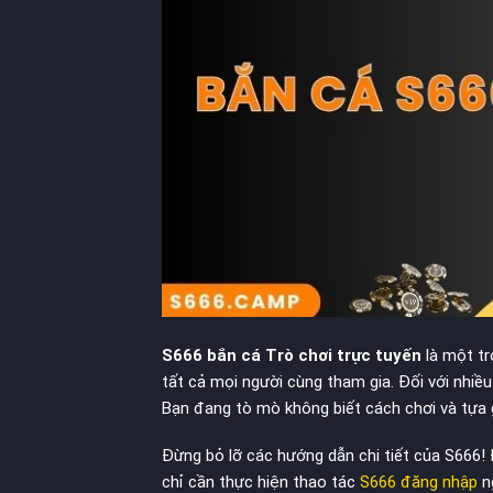
S666 bắn cá
Trò chơi trực tuyến
là một tr
tất cả mọi người cùng tham gia. Đối với nhiều
Bạn đang tò mò không biết cách chơi và tựa 
Đừng bỏ lỡ các hướng dẫn chi tiết của S666!
chỉ cần thực hiện thao tác
S666 đăng nhập
ng