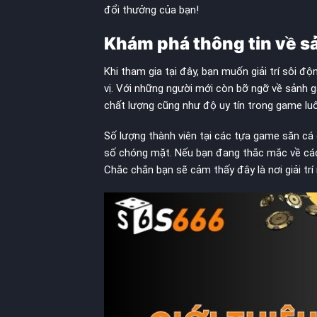
đổi thưởng của bạn!
Khám phá thông tin về s
Khi tham gia tại đây, bạn muốn giải trí sôi 
vị. Với những người mới còn bỡ ngỡ về sảnh
chất lượng cũng như độ uy tín trong game lu
Số lượng thành viên tại các tựa game săn cá
số chóng mặt. Nếu bạn đang thắc mắc về các 
Chắc chắn bạn sẽ cảm thấy đây là nơi giải trí