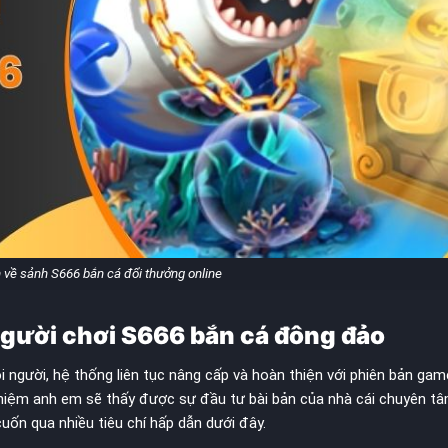
n về sảnh S666 bắn cá đổi thưởng online
người chơi S666 bắn cá đông đảo
 người, hệ thống liên tục nâng cấp và hoàn thiện với phiên bản gam
nghiệm anh em sẽ thấy được sự đầu tư bài bản của nhà cái chuyên t
ốn qua nhiều tiêu chí hấp dẫn dưới đây.