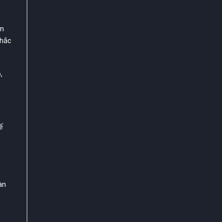
ốn
Chắc
,
ế
.
àn