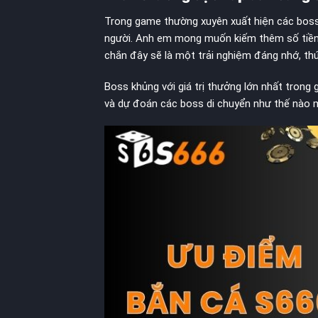
Trong game thường xuyên xuất hiện các boss 
người. Anh em mong muốn kiếm thêm số tiền c
chắn đây sẽ là một trải nghiệm đáng nhớ, thú
Boss khủng với giá trị thưởng lớn nhất tron
và dự đoán các boss di chuyển như thế nào m