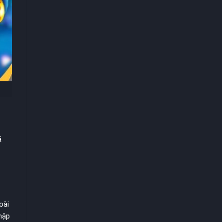
á
oài
hập