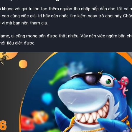
khủng với giá trị lớn tạo thêm nguồn thu nhập hấp dẫn cho tất cả 
ao cùng việc giải trí hãy cân nhắc tìm kiếm ngay trò chơi này. Chắ
 vị mà bạn nên tham gia.
g game, ai cũng mong săn được thật nhiều. Vậy nên việc ngắm bắn c
ới tiêu diệt được.