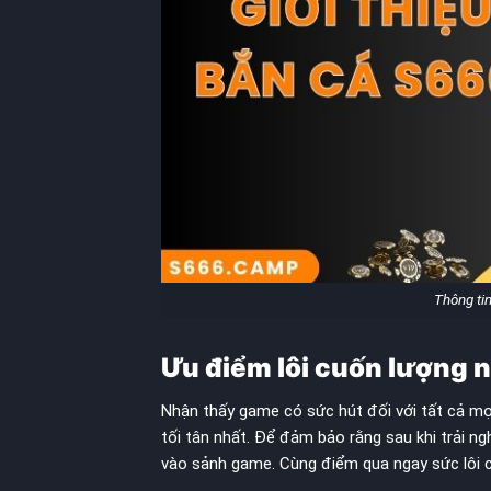
Thông ti
Ưu điểm lôi cuốn lượng 
Nhận thấy game có sức hút đối với tất cả mọi
tối tân nhất. Để đảm bảo rằng sau khi trải 
vào sảnh game. Cùng điểm qua ngay sức lôi cu