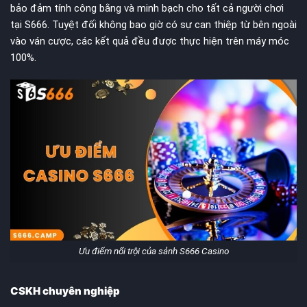
bảo đảm tính công bằng và minh bạch cho tất cả người chơi
tại S666. Tuyệt đối không bao giờ có sự can thiệp từ bên ngoài
vào ván cược, các kết quả đều được thực hiện trên máy móc
100%.
Ưu điểm nổi trội của sảnh S666 Casino
CSKH chuyên nghiệp