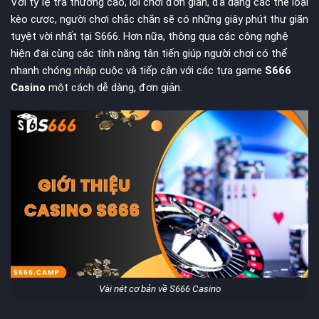
Với tỷ lệ trả thưởng cao, lối chơi đơn giản, đa dạng các thể loại
kèo cược, người chơi chắc chắn sẽ có những giây phút thư giãn
tuyệt vời nhất tại S666. Hơn nữa, thông qua các công nghệ
hiện đại cùng các tính năng tân tiến giúp người chơi có thể
nhanh chóng nhập cuộc và tiếp cận với các tựa game
S666
Casino
một cách dễ dàng, đơn giản.
Vài nét cơ bản về S666 Casino