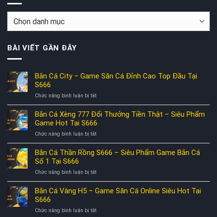
Danh
mục
BÀI VIẾT GẦN ĐÂY
Bắn Cá City – Game Săn Cá Đỉnh Cao Top Đầu Tại
S666
Chức năng bình luận bị tắt
ở
Bắn
Cá
Bắn Cá Xèng 777 Đổi Thưởng Tiền Thật – Siêu Phẩm
City
Game Hot Tại S666
–
Chức năng bình luận bị tắt
ở
Game
Bắn
Săn
Cá
Cá
Bắn Cá Thần Rồng S666 – Siêu Phẩm Game Bắn Cá
Xèng
Đỉnh
Số 1 Tại S666
777
Cao
Chức năng bình luận bị tắt
ở
Đổi
Top
Bắn
Thưởng
Đầu
Cá
Tiền
Tại
Bắn Cá Vàng H5 – Game Săn Cá Online Siêu Hot Tại
Thần
Thật
S666
S666
Rồng
–
Chức năng bình luận bị tắt
ở
S666
Siêu