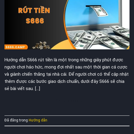
Hướng dẫn S666 rút tiền là một trong những giây phút được
người chơi háo hức, mong đợi nhất sau một thời gian cá cược
và giành chiến thắng tại nhà cái. Để người chơi có thể cập nhật
thêm được các bước giao dịch chuẩn, dưới đây S666 sẽ chia
sẻ bài viết sau. […]
TIẾP TỤC ĐỌC
→
Đã đăng trong
Hướng dẫn