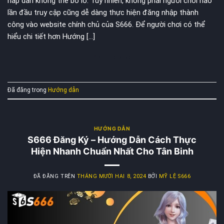
hấp dẫn không thể bỏ lỡ. Tuy nhiên, không phải người chơi nào
lần đầu truy cập cũng dễ dàng thực hiện đăng nhập thành
công vào website chính chủ của S666. Để người chơi có thể
hiểu chi tiết hơn Hướng […]
TIẾP TỤC ĐỌC
→
Đã đăng trong
Hướng dẫn
HƯỚNG DẪN
S666 Đăng Ký – Hướng Dẫn Cách Thực
Hiện Nhanh Chuẩn Nhất Cho Tân Binh
ĐÃ ĐĂNG TRÊN
THÁNG MƯỜI HAI 8, 2024
BỞI
MỸ LỆ S666