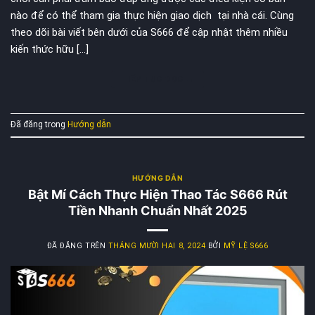
nào để có thể tham gia thực hiện giao dịch tại nhà cái. Cùng
theo dõi bài viết bên dưới của S666 để cập nhật thêm nhiều
kiến thức hữu […]
TIẾP TỤC ĐỌC
→
Đã đăng trong
Hướng dẫn
HƯỚNG DẪN
Bật Mí Cách Thực Hiện Thao Tác S666 Rút
Tiền Nhanh Chuẩn Nhất 2025
ĐÃ ĐĂNG TRÊN
THÁNG MƯỜI HAI 8, 2024
BỞI
MỸ LỆ S666