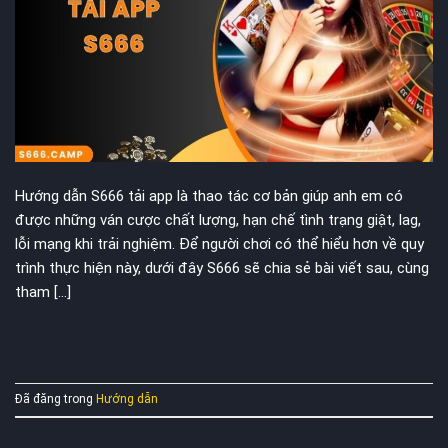
Hướng dẫn S666 tải app là thao tác cơ bản giúp anh em có
được những ván cược chất lượng, hạn chế tình trạng giật, lag,
lỗi mạng khi trải nghiệm. Để người chơi có thể hiểu hơn về quy
trình thực hiện này, dưới đây S666 sẽ chia sẻ bài viết sau, cùng
tham […]
TIẾP TỤC ĐỌC
→
Đã đăng trong
Hướng dẫn