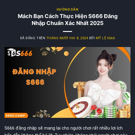
HƯỚNG DẪN
Mách Bạn Cách Thực Hiện S666 Đăng
Nhập Chuẩn Xác Nhất 2025
ĐÃ ĐĂNG TRÊN
THÁNG MƯỜI HAI 8, 2024
BỞI
MỸ LỆ S666
S666 đăng nhập sẽ mang lại cho người chơi rất nhiều lợi ích