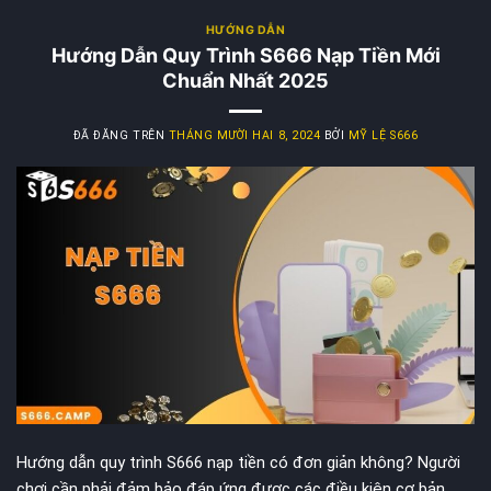
HƯỚNG DẪN
Hướng Dẫn Quy Trình S666 Nạp Tiền Mới
Chuẩn Nhất 2025
ĐÃ ĐĂNG TRÊN
THÁNG MƯỜI HAI 8, 2024
BỞI
MỸ LỆ S666
Hướng dẫn quy trình S666 nạp tiền có đơn giản không? Người
chơi cần phải đảm bảo đáp ứng được các điều kiện cơ bản