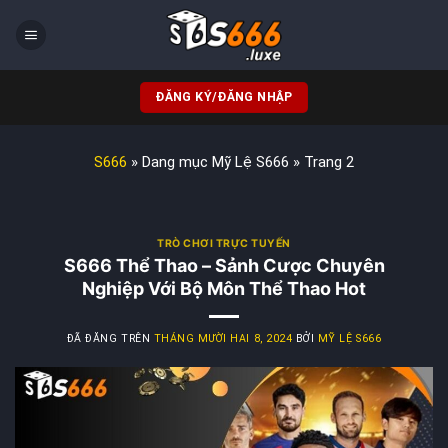
Chuyển
đến
nội
dung
ĐĂNG KÝ/ĐĂNG NHẬP
S666
»
Dang mục Mỹ Lệ S666
»
Trang 2
TRÒ CHƠI TRỰC TUYẾN
S666 Thể Thao – Sảnh Cược Chuyên
Nghiệp Với Bộ Môn Thể Thao Hot
ĐÃ ĐĂNG TRÊN
THÁNG MƯỜI HAI 8, 2024
BỞI
MỸ LỆ S666