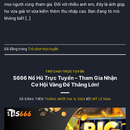
mọi người cùng tham gia. Đối với nhiều anh em, đây là ảnh giúp
họ vừa giải trí vừa kiếm thêm thu nhập cao. Bạn đang tò mò
không biết […]
TIẾP TỤC ĐỌC
→
Đã đăng trong
Trò chơi trực tuyến
TRÒ CHƠI TRỰC TUYẾN
S666 Nổ Hũ Trực Tuyến – Tham Gia Nhận
Cơ Hội Vàng Để Thắng Lớn!
ĐÃ ĐĂNG TRÊN
THÁNG MƯỜI HAI 8, 2024
BỞI
MỸ LỆ S666