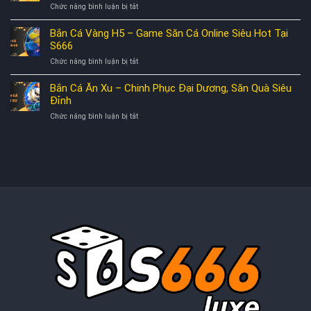
Chức năng bình luận bị tắt
ở
Đổi
Top
Bắn
Thưởng
Đầu
Cá
Tiền
Tại
Bắn Cá Vàng H5 – Game Săn Cá Online Siêu Hot Tại
Thần
Thật
S666
S666
Rồng
–
Chức năng bình luận bị tắt
ở
S666
Siêu
Bắn
–
Phẩm
Cá
Siêu
Game
Bắn Cá Ăn Xu – Chinh Phục Đại Dương, Săn Quà Siêu
Vàng
Phẩm
Hot
Đỉnh
H5
Game
Tại
Chức năng bình luận bị tắt
ở
–
Bắn
S666
Bắn
Game
Cá
Cá
Săn
Số
Ăn
Cá
1
Xu
Online
Tại
–
Siêu
S666
Chinh
Hot
Phục
Tại
Đại
S666
Dương,
Săn
Quà
Siêu
Đỉnh