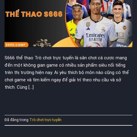
S666 thể thao Trò chơi trực tuyến là sân chơi cá cược mang
đến một không gian game có nhiều sản phẩm siêu nổi tiếng
trên thị trường hiện nay. Ai yêu thích bộ môn nào cũng có thể
chơi game và tìm kiếm ngay để giải trí theo nhu cầu và sở
thích. Cùng […]
TIẾP TỤC ĐỌC
→
Đã đăng trong
Trò chơi trực tuyến